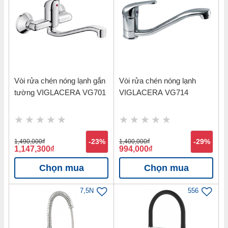
Vòi rửa chén nóng lạnh gắn
Vòi rửa chén nóng lạnh
tường VIGLACERA VG701
VIGLACERA VG714
1,490,000
đ
-23%
1,400,000
đ
-29%
1,147,300
đ
994,000
đ
Chọn mua
Chọn mua
7,5N
556