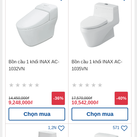
Bồn cầu 1 khối INAX AC-
Bồn cầu 1 khối INAX AC-
1032VN
1035VN
14,450,000
đ
-36%
17,570,000
đ
-40%
9,248,000
đ
10,542,000
đ
Chọn mua
Chọn mua
1,2N
571