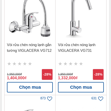
Vòi rửa chén nóng lạnh gắn
Vòi rửa chén nóng lạnh
tường VIGLACERA VG712
VIGLACERA VG731
1,950,000
đ
-28%
1,850,000
đ
-28%
1,404,000
đ
1,332,000
đ
Chọn mua
Chọn mua
873
631