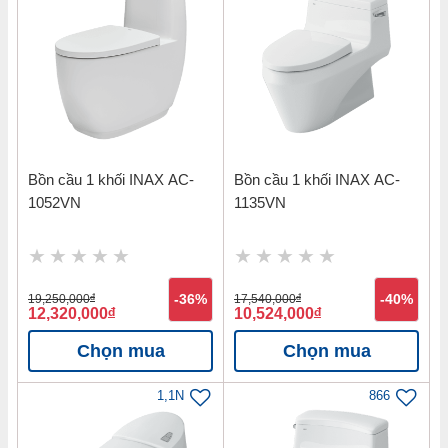
Bồn cầu 1 khối INAX AC-
Bồn cầu 1 khối INAX AC-
1052VN
1135VN
19,250,000
đ
-36%
17,540,000
đ
-40%
12,320,000
đ
10,524,000
đ
Chọn mua
Chọn mua
1,1N
866