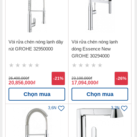
Vòi rửa chén nóng lạnh dây
Vòi rửa chén nóng lạnh
rút GROHE 32950000
dòng Essence New
GROHE 30294000
26,400,000
đ
-21%
23,100,000
đ
-26%
20,856,000
đ
17,094,000
đ
Chọn mua
Chọn mua
3,6N
3,2N