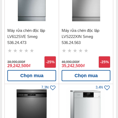
Máy rửa chén độc lập
Máy rửa chén độc lập
LV612SVE Smeg
LVS222XIN Smeg
536.24.473
536.24.563
38,990,000
đ
-25%
46,990,000
đ
-25%
29,242,500
đ
35,242,500
đ
Chọn mua
Chọn mua
7,3N
3,4N