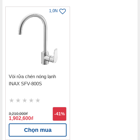
1,0N
Vòi rửa chén nóng lạnh
INAX SFV-800S
3,210,000
đ
-41%
1,902,600
đ
Chọn mua