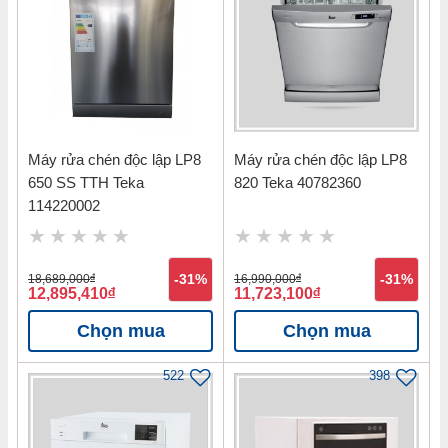
Máy rửa chén độc lập LP8
Máy rửa chén độc lập LP8
650 SS TTH Teka
820 Teka 40782360
114220002
18,689,000
đ
-31%
16,990,000
đ
-31%
12,895,410
đ
11,723,100
đ
Chọn mua
Chọn mua
522
398