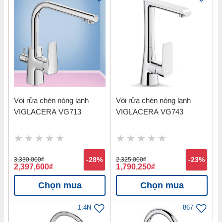
Vòi rửa chén nóng lạnh
Vòi rửa chén nóng lạnh
VIGLACERA VG713
VIGLACERA VG743
3,330,000
đ
-28%
2,325,000
đ
-23%
2,397,600
đ
1,790,250
đ
Chọn mua
Chọn mua
1,4N
867