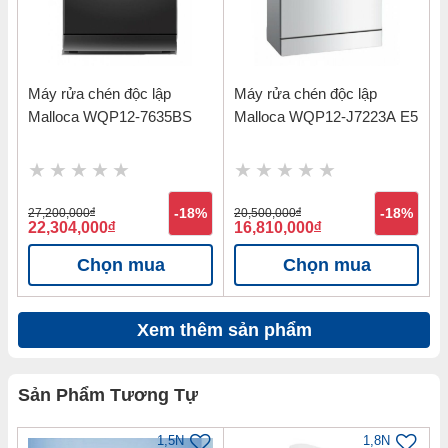
Máy rửa chén độc lập
Máy rửa chén độc lập
Malloca WQP12-7635BS
Malloca WQP12-J7223A E5
27,200,000
đ
-18%
20,500,000
đ
-18%
22,304,000
đ
16,810,000
đ
Chọn mua
Chọn mua
Xem thêm sản phẩm
Sản Phẩm Tương Tự
1,5N
1,8N