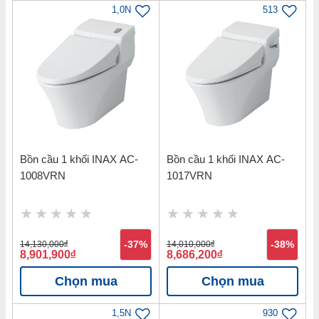
1,0N
513
Bồn cầu 1 khối INAX AC-
Bồn cầu 1 khối INAX AC-
1008VRN
1017VRN
14,130,000
đ
-37%
14,010,000
đ
-38%
8,901,900
đ
8,686,200
đ
Chọn mua
Chọn mua
1,5N
930