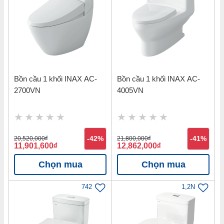
Bồn cầu 1 khối INAX AC-
Bồn cầu 1 khối INAX AC-
2700VN
4005VN
20,520,000
đ
-42%
21,800,000
đ
-41%
11,901,600
đ
12,862,000
đ
Chọn mua
Chọn mua
742
1,2N