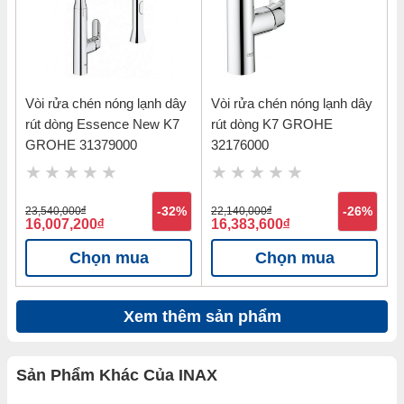
Vòi rửa chén nóng lạnh dây
Vòi rửa chén nóng lạnh dây
rút dòng Essence New K7
rút dòng K7 GROHE
GROHE 31379000
32176000
23,540,000
đ
-32%
22,140,000
đ
-26%
16,007,200
đ
16,383,600
đ
Chọn mua
Chọn mua
Xem thêm sản phẩm
Sản Phẩm Khác Của INAX