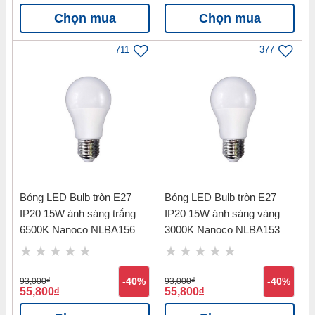
Chọn mua
Chọn mua
Chất liệu: nhựa PC
711
377
Hướng dẫn lắp đặt Đèn LED downlight
âm trần Eco Series 12W ánh sáng trắng
6500K kích thước lỗ cắt 120mm Nanoco
NED126
Bóng LED Bulb tròn E27
Bóng LED Bulb tròn E27
IP20 15W ánh sáng trắng
IP20 15W ánh sáng vàng
6500K Nanoco NLBA156
3000K Nanoco NLBA153
93,000
đ
-40%
93,000
đ
-40%
55,800
đ
55,800
đ