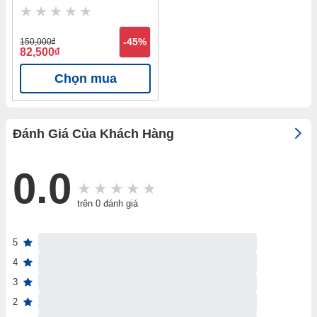
cắt 120mm Nanoco
NED126
150,000
đ
-45%
82,500
đ
Chọn mua
Đánh Giá Của Khách Hàng
0.0
trên 0 đánh giá
5
4
3
2