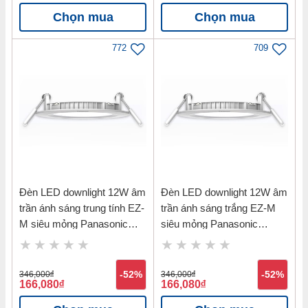
Chọn mua
Chọn mua
772
709
Đèn LED downlight 12W âm
Đèn LED downlight 12W âm
trần ánh sáng trung tính EZ-
trần ánh sáng trắng EZ-M
M siêu mỏng Panasonic
siêu mỏng Panasonic
NNNC7655288
NNNC7651288
346,000
đ
-52%
346,000
đ
-52%
166,080
đ
166,080
đ