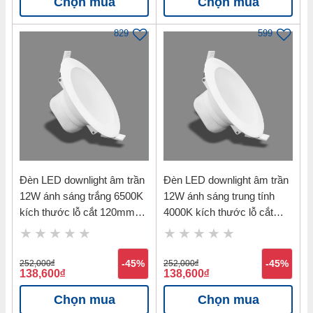
Chọn mua
Chọn mua
829
599
Đèn LED downlight âm trần
Đèn LED downlight âm trần
12W ánh sáng trắng 6500K
12W ánh sáng trung tính
kích thước lỗ cắt 120mm
4000K kích thước lỗ cắt
Nanoco NDL126
120mm Nanoco NDL124
252,000
đ
-45%
252,000
đ
-45%
138,600
đ
138,600
đ
Chọn mua
Chọn mua