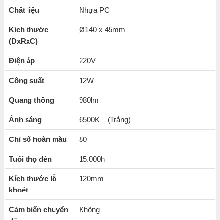
120mm Nanoco NED126
Chất liệu
Nhựa PC
Ánh sáng đèn vô cùng
ổn định, không nhấp nháy
Kích thước
Ø140 x 45mm
Chất liệu nhựa PC với tính năng bền bỉ,chịu được nhiệt
(DxRxC)
độ cao.
Điện áp
220V
Tuổi thọ của đèn lên đến 15.000 giờ
Công suất
12W
Góc chiếu sáng lớn độ giúp chiếu sáng vùng không gian
rộng.
Quang thông
980lm
Khả năng
tiết kiệm điện năng hiệu quả
Ánh sáng
6500K – (Trắng)
CRI>80
phản ánh chân thực màu sắc
của vật thể được
Chỉ số hoàn màu
80
chiếu sáng
Màu sắc đèn trung thực, phù hợp
cho nhiều loại không
Tuổi thọ đèn
15.000h
gian khác nhau
Kích thước lỗ
120mm
khoét
Cảm biến chuyển
Không