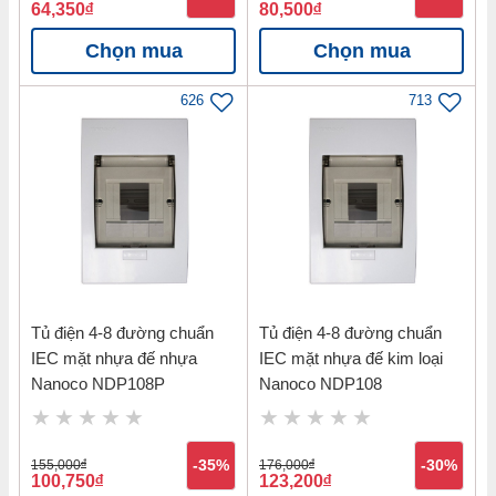
64,350
đ
80,500
đ
Chọn mua
Chọn mua
626
713
Tủ điện 4-8 đường chuẩn
Tủ điện 4-8 đường chuẩn
IEC mặt nhựa đế nhựa
IEC mặt nhựa đế kim loại
Nanoco NDP108P
Nanoco NDP108
155,000
đ
-35%
176,000
đ
-30%
100,750
đ
123,200
đ