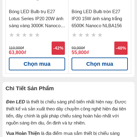
Bóng LED Bulb trụ E27
Bóng LED Bulb tròn E27
B
Lotus Series IP20 20W ánh
IP20 15W ánh sáng trắng
I
sáng vàng 3000K Nanoco
6500K Nanoco NLBA156
3
NLB203
%
110,000
đ
-42%
93,000
đ
-40%
7
63,800
đ
55,800
đ
4
Chọn mua
Chọn mua
Chi Tiết Sản Phẩm
Đèn LED
là thiết bị chiếu sáng phổ biến nhất hiện nay. Được
thiết kế và sản xuất theo dây chuyền công nghệ hiện đại tiên
tiến, đây chính là giải pháp chiếu sáng hoàn hảo nhất với
nguồn sáng êm dịu, ổn định và tự nhiên.
Vua Hoàn Thiện
là địa điểm mua sắm thiết bị chiếu sáng