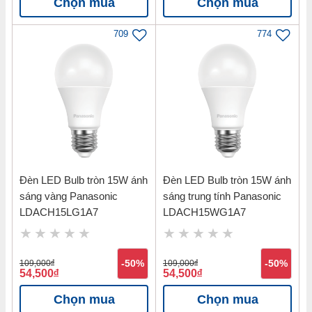
Chọn mua
Chọn mua
709
774
Ngắt điện trước khi lắp đặt.
Khoét lỗ trần:
Đèn LED Bulb tròn 15W ánh
Đèn LED Bulb tròn 15W ánh
sáng vàng Panasonic
sáng trung tính Panasonic
- Độ dày trần phù hợp: 5~25mm.
LDACH15LG1A7
LDACH15WG1A7
- Độ cao trần cần thiết: >50mm.
- Phạm vi hai bên tay đèn cần khoảng trống không có vật cản:
109,000
đ
-50%
109,000
đ
-50%
>50mm
54,500
đ
54,500
đ
Nối nguồn
Chọn mua
Chọn mua