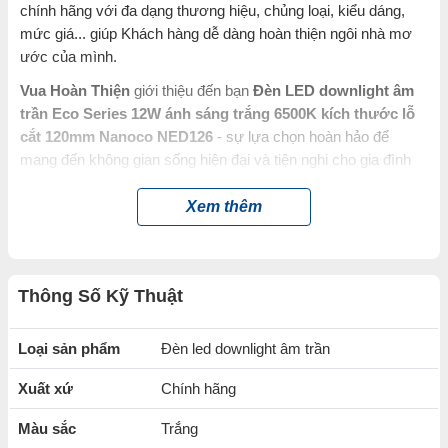
chính hãng với đa dạng thương hiệu, chủng loại, kiểu dáng,
mức giá... giúp Khách hàng dễ dàng hoàn thiện ngôi nhà mơ
ước của mình.
Vua Hoàn Thiện
giới thiệu đến bạn
Đèn LED downlight âm
trần Eco Series 12W ánh sáng trắng 6500K kích thước lỗ
cắt 120mm Nanoco NED126
- sự lựa chọn hoàn hảo để
mang đến không gian sống hiện đại và tiện nghi cho gia đình
bạn.
Xem thêm
Được thành lập từ năm 1991 cho đến nay,
Nanoco
đã để lại
dấu ấn khó phai trong trái tim khách hàng về ngành hàng thiết
bị điện, đèn chiếu sáng, điện gia dụng. Các sản phẩm của
Nanoco
đều được kiểm tra kỹ thuật nghiêm ngặt trước khi
Thông Số Kỹ Thuật
đem ra thị trường cung cấp cho người tiêu dùng để đảm bảo
độ an toàn và chính xác.
Loại sản phẩm
Đèn led downlight âm trần
Đặc điểm nổi bật của Đèn LED
Xuất xứ
Chính hãng
downlight âm trần Eco Series 12W ánh
sáng trắng 6500K kích thước lỗ cắt
Màu sắc
Trắng