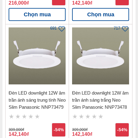
216,000
đ
142,140
đ
Chọn mua
Chọn mua
691
717
Đèn LED downlight 12W âm
Đèn LED downlight 12W âm
trần ánh sáng trung tính Neo
trần ánh sáng trắng Neo
Slim Panasonic NNP73479
Slim Panasonic NNP73478
309,000
đ
-54%
309,000
đ
-54%
142,140
đ
142,140
đ