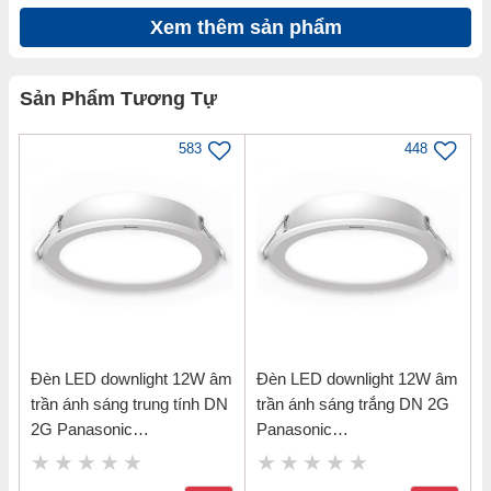
Bảng nhiệt độ màu ánh sáng Đèn LED
Xem thêm sản phẩm
downlight âm trần Eco Series 12W ánh
sáng trắng 6500K kích thước lỗ cắt
120mm Nanoco NED126
Sản Phẩm Tương Tự
583
448
Đèn LED downlight 12W âm
Đèn LED downlight 12W âm
trần ánh sáng trung tính DN
trần ánh sáng trắng DN 2G
2G Panasonic
Panasonic
Bạn hoàn toàn yên tâm khi mua thiết bị
NNV70042WE1A
NNV70062WE1A
chiếu sáng tại VUA HOÀN THIỆN, vì: