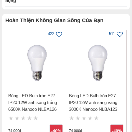
động
Hoàn Thiện Không Gian Sống Của Bạn
422
511
Bóng LED Bulb tròn E27
Bóng LED Bulb tròn E27
IP20 12W ánh sáng trắng
IP20 12W ánh sáng vàng
6500K Nanoco NLBA126
3000K Nanoco NLBA123
74,000
đ
-40%
74,000
đ
-40%