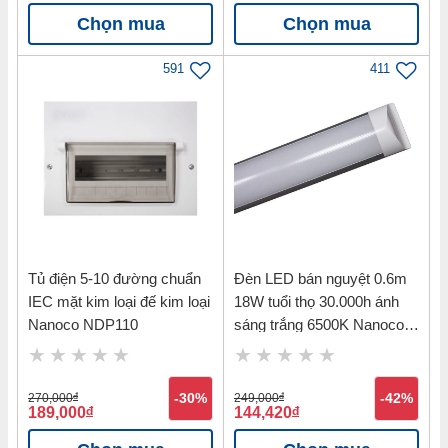
Chọn mua
Chọn mua
591
411
Tủ điện 5-10 đường chuẩn
Đèn LED bán nguyệt 0.6m
IEC mặt kim loại đế kim loại
18W tuổi thọ 30.000h ánh
Nanoco NDP110
sáng trắng 6500K Nanoco
NSH186
270,000
đ
-30%
249,000
đ
-42%
189,000
đ
144,420
đ