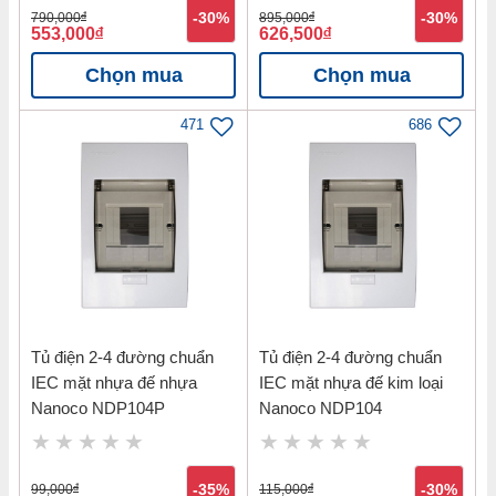
790,000
đ
-30%
895,000
đ
-30%
553,000
đ
626,500
đ
Chọn mua
Chọn mua
471
686
Tủ điện 2-4 đường chuẩn
Tủ điện 2-4 đường chuẩn
IEC mặt nhựa đế nhựa
IEC mặt nhựa đế kim loại
Nanoco NDP104P
Nanoco NDP104
99,000
đ
-35%
115,000
đ
-30%