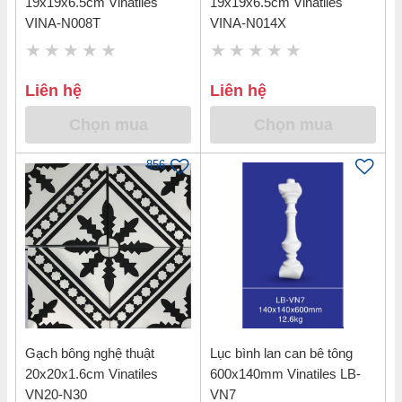
19x19x6.5cm Vinatiles
19x19x6.5cm Vinatiles
VINA-N008T
VINA-N014X
Liên hệ
Liên hệ
Chọn mua
Chọn mua
856
Gạch bông nghệ thuật
Lục bình lan can bê tông
20x20x1.6cm Vinatiles
600x140mm Vinatiles LB-
VN20-N30
VN7