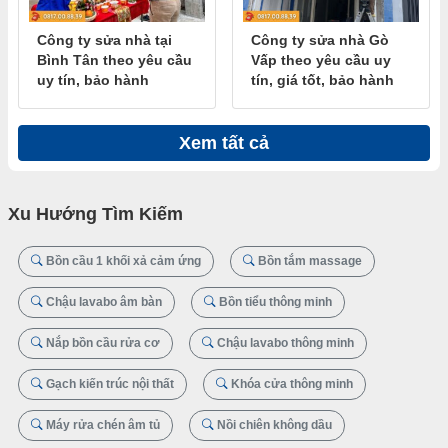
Công ty sửa nhà tại
Công ty sửa nhà Gò
Bình Tân theo yêu cầu
Vấp theo yêu cầu uy
uy tín, bảo hành
tín, giá tốt, bảo hành
Xem tất cả
Xu Hướng Tìm Kiếm
Bồn cầu 1 khối xả cảm ứng
Bồn tắm massage
Chậu lavabo âm bàn
Bồn tiểu thông minh
Nắp bồn cầu rửa cơ
Chậu lavabo thông minh
Gạch kiến trúc nội thất
Khóa cửa thông minh
Máy rửa chén âm tủ
Nồi chiên không dầu