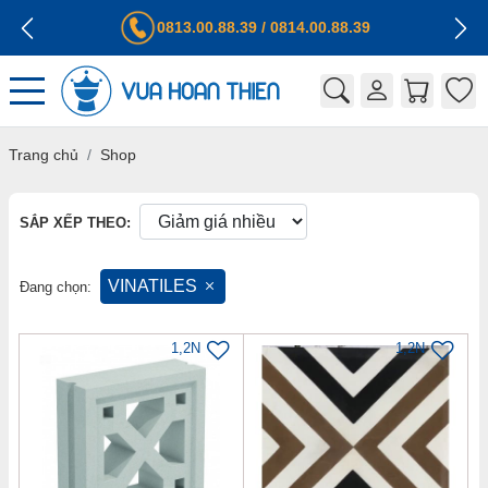
0813.00.88.39
/
0814.00.88.39
Trang chủ
Shop
SẮP XẾP THEO:
VINATILES
Đang chọn:
1,2N
1,2N