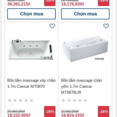
48,807,000
-26%
21,714,000
-26%
36,361,215
đ
16,176,930
đ
Chọn mua
Chọn mua
Bồn tắm massage xây chân
Bồn tắm massage chân
1.7m Caesar MT0870
yếm 1.7m Caesar
MT0670L/R
25,949,000
đ
-26%
22,583,000
đ
-26%
19,332,005
đ
16,824,335
đ