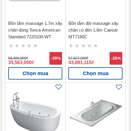
Bồn tắm massage 1.7m xây
Bồn tắm đôi massage xây
chân dòng Tonca American
chân có đèn 1.8m Caesar
Standard 7220100-WT
MT7180C
58,300,000
đ
-39%
57,827,000
đ
-26%
35,563,000
đ
43,081,115
đ
Chọn mua
Chọn mua