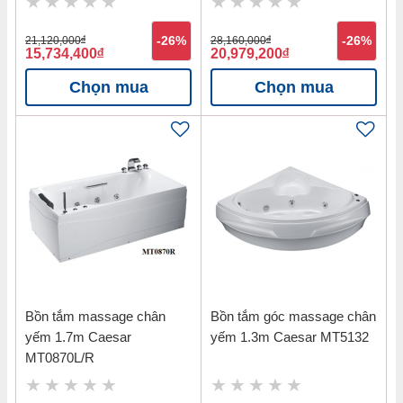
21,120,000
đ
-26%
28,160,000
đ
-26%
15,734,400
đ
20,979,200
đ
Chọn mua
Chọn mua
Bồn tắm massage chân
Bồn tắm góc massage chân
yếm 1.7m Caesar
yếm 1.3m Caesar MT5132
MT0870L/R