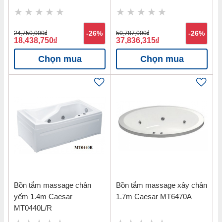
24,750,000
đ
-26%
50,787,000
đ
-26%
18,438,750
đ
37,836,315
đ
Chọn mua
Chọn mua
Bồn tắm massage chân
Bồn tắm massage xây chân
yếm 1.4m Caesar
1.7m Caesar MT6470A
MT0440L/R