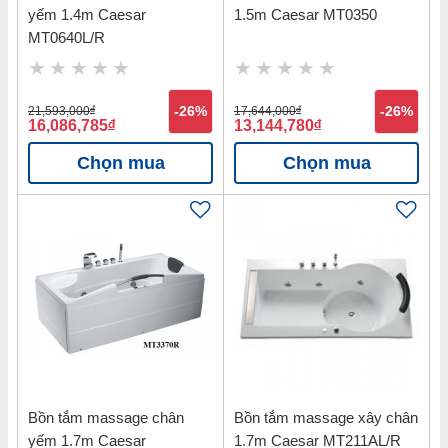
yếm 1.4m Caesar
1.5m Caesar MT0350
MT0640L/R
21,593,000
đ
-26%
17,644,000
đ
-26%
16,086,785
đ
13,144,780
đ
Chọn mua
Chọn mua
Bồn tắm massage chân
Bồn tắm massage xây chân
yếm 1.7m Caesar
1.7m Caesar MT211AL/R