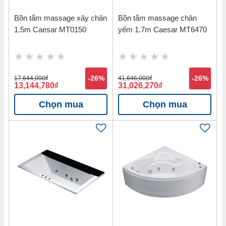
Bồn tắm massage xây chân
Bồn tắm massage chân
1.5m Caesar MT0150
yếm 1.7m Caesar MT6470
17,644,000
đ
-26%
41,646,000
đ
-26%
13,144,780
đ
31,026,270
đ
Chọn mua
Chọn mua