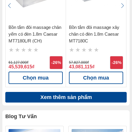
ân
Bồn tắm đôi massage chân
Bồn tắm đôi massage xây
B
yếm có đèn 1.8m Caesar
chân có đèn 1.8m Caesar
y
MT7180L/R (CH)
MT7180C
%
61,127,000
đ
-26%
57,827,000
đ
-26%
2
45,539,615
đ
43,081,115
đ
1
Chọn mua
Chọn mua
Xem thêm sản phẩm
Blog Tư Vấn