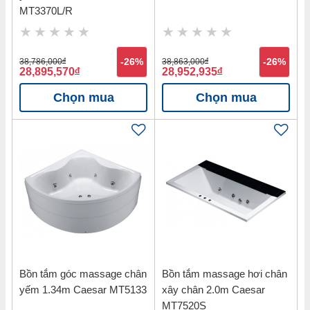
MT3370L/R
38,786,000
đ
-26%
38,863,000
đ
-26%
28,895,570
đ
28,952,935
đ
Chọn mua
Chọn mua
Bồn tắm góc massage chân
Bồn tắm massage hơi chân
yếm 1.34m Caesar MT5133
xây chân 2.0m Caesar
MT7520S