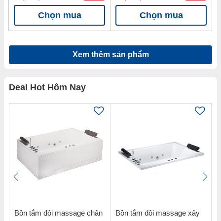
Chọn mua
Chọn mua
Xem thêm sản phẩm
Deal Hot Hôm Nay
ân
Bồn tắm đôi massage chân
Bồn tắm đôi massage xây
B