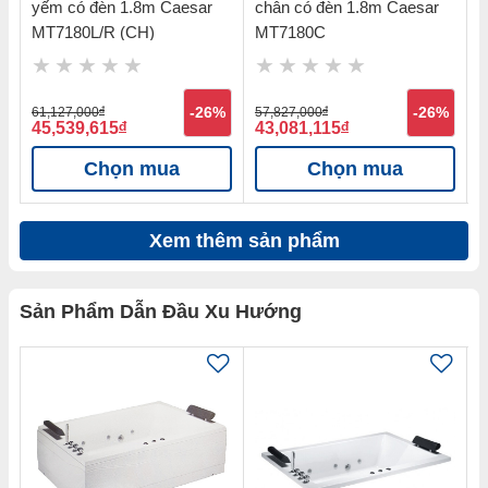
yếm có đèn 1.8m Caesar
chân có đèn 1.8m Caesar
y
MT7180L/R (CH)
MT7180C
%
61,127,000
đ
-26%
57,827,000
đ
-26%
2
45,539,615
đ
43,081,115
đ
1
Chọn mua
Chọn mua
Xem thêm sản phẩm
Sản Phẩm Dẫn Đầu Xu Hướng