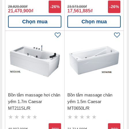
28,820,000
đ
-26%
23,573,000
đ
-26%
21,470,900
đ
17,561,885
đ
Chọn mua
Chọn mua
Bồn tắm massage hơi chân
Bồn tắm massage chân
yếm 1.7m Caesar
yếm 1.5m Caesar
MT211SL/R
MT0650L/R
đ
đ