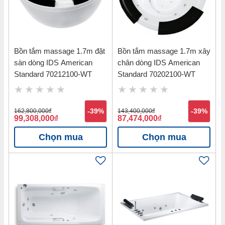
Bồn tắm massage 1.7m đặt
Bồn tắm massage 1.7m xây
sàn dòng IDS American
chân dòng IDS American
Standard 70212100-WT
Standard 70202100-WT
162,800,000
đ
-39%
143,400,000
đ
-39%
99,308,000
đ
87,474,000
đ
Chọn mua
Chọn mua