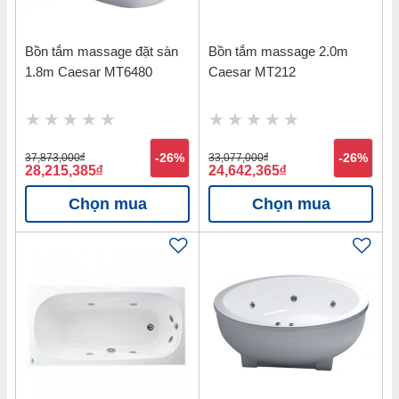
Bồn tắm massage đặt sàn
Bồn tắm massage 2.0m
1.8m Caesar MT6480
Caesar MT212
37,873,000
đ
-26%
33,077,000
đ
-26%
28,215,385
đ
24,642,365
đ
Chọn mua
Chọn mua