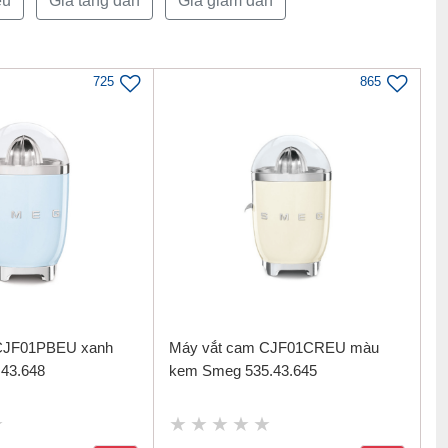
ều
Giá tăng dần
Giá giảm dần
725
865
CJF01PBEU xanh
Máy vắt cam CJF01CREU màu
.43.648
kem Smeg 535.43.645