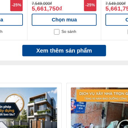
7,549,000
đ
7,549,000
đ
-25%
-25%
5,661,750
5,661,7
đ
a
Chọn mua
nh
So sánh
Xem thêm sản phẩm