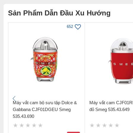
Sản Phẩm Dẫn Đầu Xu Hướng
652
Máy vắt cam bộ sưu tập Dolce &
Máy vắt cam CJF01
Gabbana CJF01DGEU Smeg
đỏ Smeg 535.43.649
535.43.690