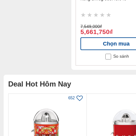
7,549,000
đ
5,661,750
đ
Chọn mua
So sánh
Deal Hot Hôm Nay
652