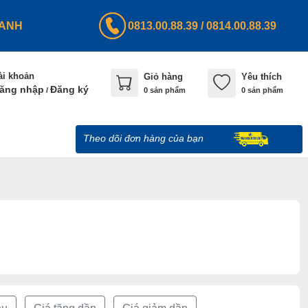
HANH
0813.00.88.39
/
0814.00.88.39
ài khoản
Giỏ hàng
Yêu thích
ăng nhập
Đăng ký
/
0
sản phẩm
0 sản phẩm
Theo dõi đơn hàng của bạn