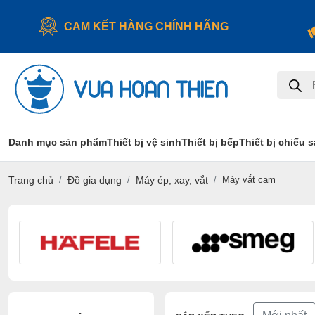
CAM KẾT HÀNG CHÍNH HÃNG
Tìm
kiếm
sản
phẩm
Danh mục sản phẩm
Thiết bị vệ sinh
Thiết bị bếp
Thiết bị chiếu 
Trang chủ
Đồ gia dụng
Máy ép, xay, vắt
Máy vắt cam