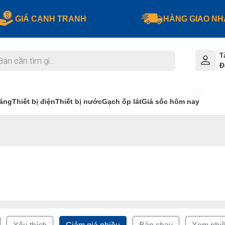
GIÁ CẠNH TRANH
HÀNG GIAO N
T
Đ
sáng
Thiết bị điện
Thiết bị nước
Gạch ốp lát
Giá sốc hôm nay