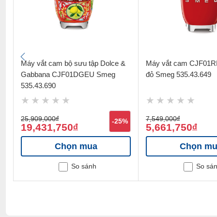
Máy vắt cam bộ sưu tập Dolce &
Máy vắt cam CJF01
Gabbana CJF01DGEU Smeg
đỏ Smeg 535.43.649
535.43.690
25,909,000
đ
7,549,000
đ
%
-25%
19,431,750
5,661,750
đ
đ
Chọn mua
Chọn mu
So sánh
So sá