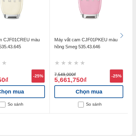
am CJF01CREU màu
Máy vắt cam CJF01PKEU màu
M
35.43.645
hồng Smeg 535.43.646
đ
7,549,000
đ
6
-25%
-25%
50
5,661,750
5
đ
đ
Chọn mua
Chọn mua
So sánh
So sánh