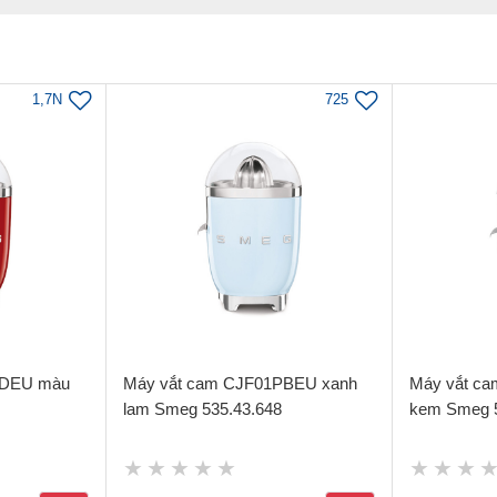
1,7N
725
RDEU màu
Máy vắt cam CJF01PBEU xanh
Máy vắt c
lam Smeg 535.43.648
kem Smeg 5