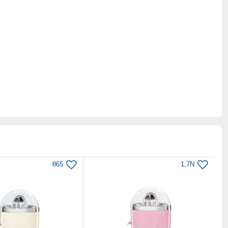
865
1,7N