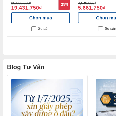
25,909,000
đ
7,549,000
đ
%
-25%
19,431,750
5,661,750
đ
đ
Chọn mua
Chọn mu
So sánh
So sá
Blog Tư Vấn