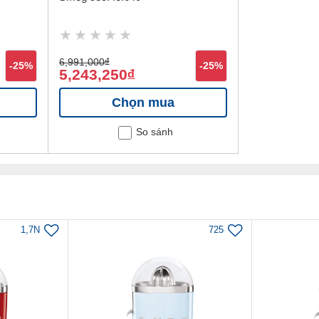
6,991,000
đ
-25%
-25%
5,243,250
đ
Chọn mua
So sánh
1,7N
725