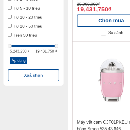
25,909,000
đ
19,431,750
Từ 5 - 10 triệu
đ
Từ 10 - 20 triệu
Chọn mua
Từ 20 - 50 triệu
So sánh
Trên 50 triệu
5.243.250 ₫
19.431.750 ₫
Áp dụng
Giá
Giá
thấp
cao
Xoá chọn
nhất
nhất
Máy vắt cam CJF01PKEU 
hồng Smeg 535.43.646