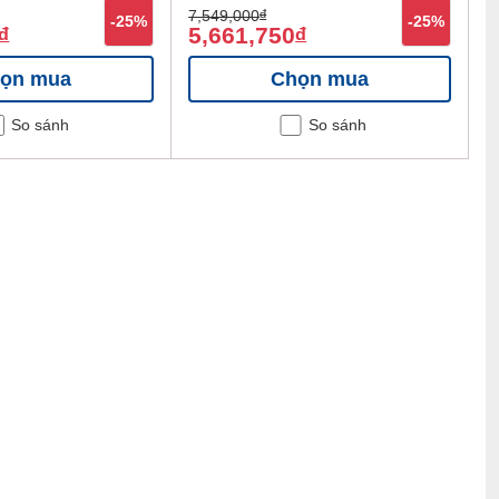
7,549,000
đ
-25%
-25%
5,661,750
đ
đ
ọn mua
Chọn mua
So sánh
So sánh