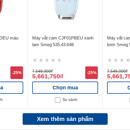
RDEU màu
Máy vắt cam CJF01PBEU xanh
Máy vắt c
lam Smeg 535.43.648
kem Smeg 5
7,549,000
đ
7,549,000
đ
-25%
-25%
5,661,750
5,661,7
đ
a
Chọn mua
nh
So sánh
Xem thêm sản phẩm