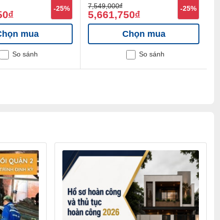
7,549,000
đ
6
-25%
-25%
50
5,661,750
5
đ
đ
Chọn mua
Chọn mua
So sánh
So sánh