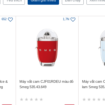
Yêu thích
Giảm giá nhiều
Bán chạy
Xem nhi
652
1,7N
lce &
Máy vắt cam CJF01RDEU màu đỏ
Máy vắt cam 
eg
Smeg 535.43.649
lam Smeg 535