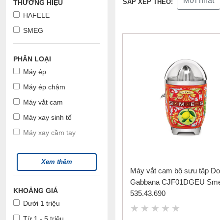
Mới nhất
SẮP XẾP THEO:
THƯƠNG HIỆU
HAFELE
SMEG
PHÂN LOẠI
Máy ép
Máy ép chậm
Máy vắt cam
Máy xay sinh tố
Máy xay cầm tay
Xem thêm
Máy vắt cam bộ sưu tập Do
Gabbana CJF01DGEU Sm
KHOẢNG GIÁ
535.43.690
Dưới 1 triệu
Từ 1 - 5 triệu