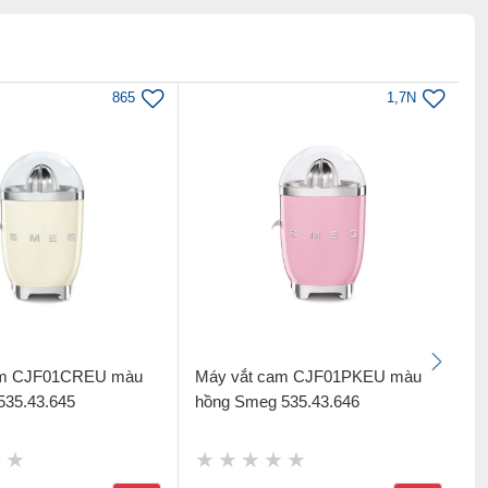
865
1,7N
am CJF01CREU màu
Máy vắt cam CJF01PKEU màu
M
35.43.645
hồng Smeg 535.43.646
đ