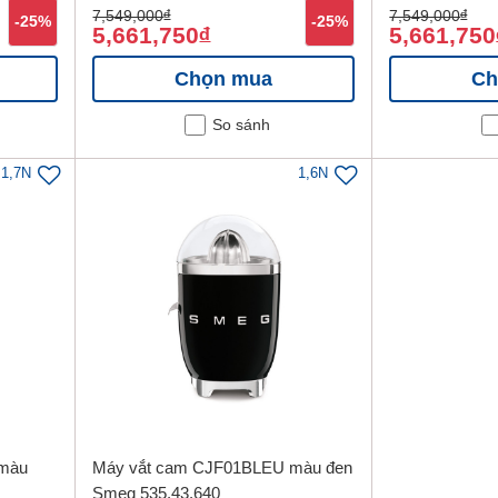
7,549,000
đ
7,549,000
đ
-25%
-25%
5,661,750
5,661,750
đ
Chọn mua
Ch
So sánh
1,7N
1,6N
màu
Máy vắt cam CJF01BLEU màu đen
Smeg 535.43.640