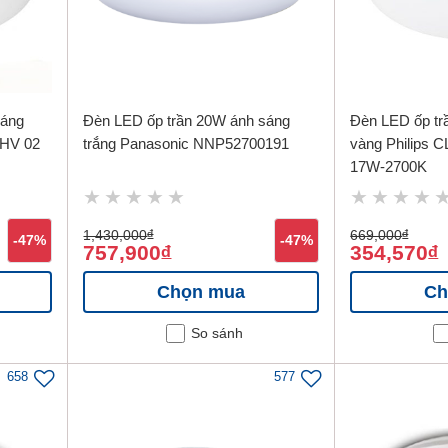
sáng
Đèn LED ốp trần 20W ánh sáng
Đèn LED ốp tr
 HV 02
trắng Panasonic NNP52700191
vàng Philips 
17W-2700K
1,430,000
đ
669,000
đ
-47%
-47%
757,900
354,570
đ
đ
Chọn mua
Ch
So sánh
658
577