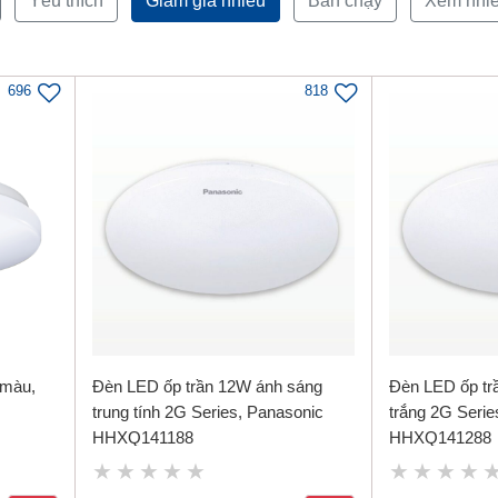
Yêu thích
Giảm giá nhiều
Bán chạy
Xem nhi
696
818
 màu,
Đèn LED ốp trần 12W ánh sáng
Đèn LED ốp tr
trung tính 2G Series, Panasonic
trắng 2G Serie
HHXQ141188
HHXQ141288