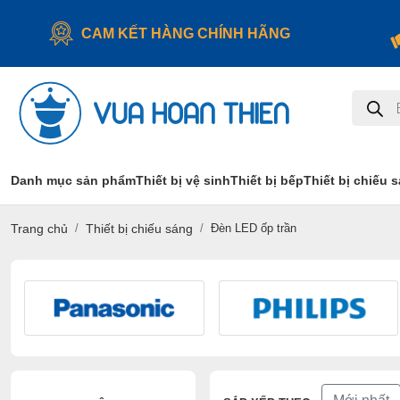
CAM KẾT HÀNG CHÍNH HÃNG
Tìm
kiếm
sản
phẩm
Danh mục sản phẩm
Thiết bị vệ sinh
Thiết bị bếp
Thiết bị chiếu 
Trang chủ
Thiết bị chiếu sáng
Đèn LED ốp trần