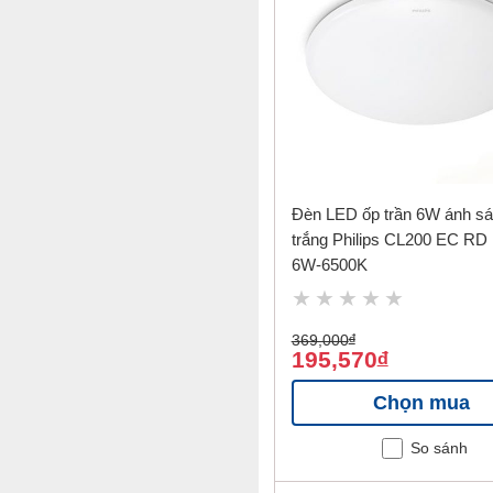
Đèn LED ốp trần 6W ánh s
trắng Philips CL200 EC RD
6W-6500K
369,000
đ
195,570
đ
Chọn mua
So sánh