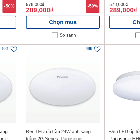
578,000
đ
578,000
đ
-50%
-50%
289,000
289,000
đ
đ
Chọn mua
Ch
So sánh
881
499
sáng
Đèn LED ốp trần 24W ánh sáng
Đèn LED ốp tr
onic
trắng 2G Series, Panasonic
Panasonic H