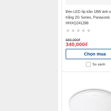
Đèn LED ốp trần 18W ánh 
trắng 2G Series, Panasonic
HHXQ241288
680,000
đ
340,000
đ
Chọn mua
So sánh