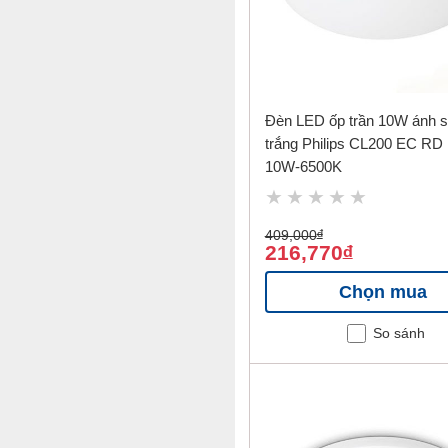
Đèn LED ốp trần 10W ánh 
trắng Philips CL200 EC RD
10W-6500K
409,000
đ
216,770
đ
Chọn mua
So sánh