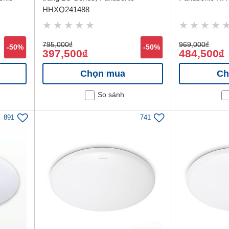
HHXQ241488
795,000
đ
969,000
đ
-50%
-50%
397,500
484,500
đ
đ
Chọn mua
Ch
So sánh
891
741