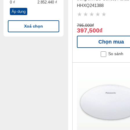
0 ₫
2.852.440 ₫
HHXQ241388
Áp dụng
Giá
Giá
thấp
cao
795,000
đ
Xoá chọn
nhất
nhất
397,500
đ
Chọn mua
So sánh