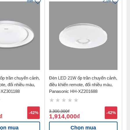
898
2,1N
p trần chuyển cảnh,
Đèn LED 21W ốp trần chuyển cảnh,
ote, đổi nhiều màu,
điều khiển remote, đổi nhiều màu,
-XZ301188
Panasonic HH-XZ201688
3,300,000
đ
-42%
-42%
1,914,000
đ
đ
ọn mua
Chọn mua