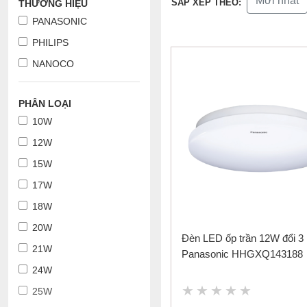
Mới nhất
SẮP XẾP THEO:
THƯƠNG HIỆU
PANASONIC
PHILIPS
NANOCO
PHÂN LOẠI
10W
12W
15W
17W
18W
20W
Đèn LED ốp trần 12W đổi 3
21W
Panasonic HHGXQ143188
24W
25W