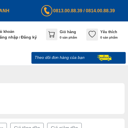
HANH
0813.00.88.39
/
0814.00.88.39
ài khoản
Giỏ hàng
Yêu thích
ăng nhập
Đăng ký
/
0
sản phẩm
0 sản phẩm
Theo dõi đơn hàng của bạn