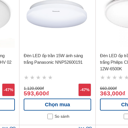
áng
Đèn LED ốp trần 15W ánh sáng
Đèn LED ốp tr
 HV 02
trắng Panasonic NNP52600191
trắng Philips
12W-6500K
1,120,000
đ
660,000
đ
-47%
-47%
593,600
363,000
đ
đ
Chọn mua
Ch
So sánh