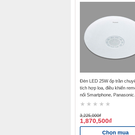
Đèn LED 25W ốp trần chuy
tích hợp loa, điều khiển rem
nối Smartphone, Panasonic
HHGXS340188
3,225,000
đ
1,870,500
đ
Chọn mua