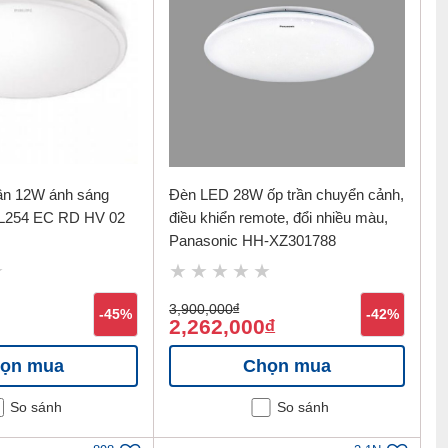
ần 12W ánh sáng
Đèn LED 28W ốp trần chuyển cảnh,
 CL254 EC RD HV 02
điều khiển remote, đổi nhiều màu,
Panasonic HH-XZ301788
3,900,000
đ
-45%
-42%
2,262,000
đ
ọn mua
Chọn mua
So sánh
So sánh