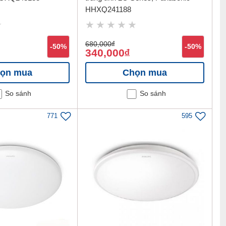
HHXQ241188
680,000
đ
-50%
-50%
340,000
đ
ọn mua
Chọn mua
So sánh
So sánh
771
595