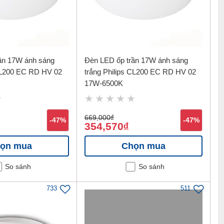
ần 17W ánh sáng
Đèn LED ốp trần 17W ánh sáng
CL200 EC RD HV 02
trắng Philips CL200 EC RD HV 02
17W-6500K
669,000
đ
-47%
-47%
354,570
đ
ọn mua
Chọn mua
So sánh
So sánh
733
511