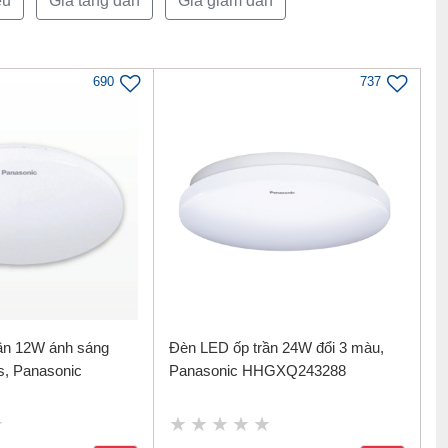
ều
Giá tăng dần
Giá giảm dần
690
737
ần 12W ánh sáng
Đèn LED ốp trần 24W đổi 3 màu,
s, Panasonic
Panasonic HHGXQ243288