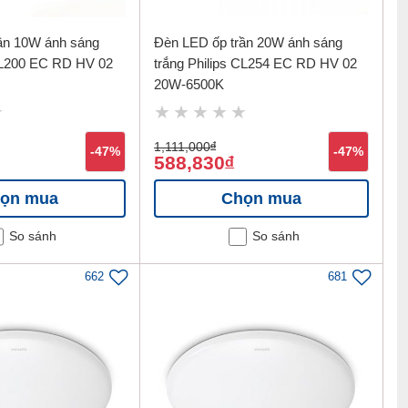
ần 10W ánh sáng
Đèn LED ốp trần 20W ánh sáng
CL200 EC RD HV 02
trắng Philips CL254 EC RD HV 02
20W-6500K
1,111,000
đ
-47%
-47%
588,830
đ
ọn mua
Chọn mua
So sánh
So sánh
662
681