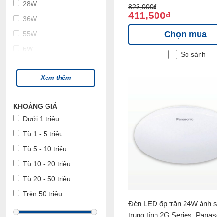
28W
823,000
đ
411,500
đ
36W
Chọn mua
55W
6W
So sánh
Xem thêm
KHOẢNG GIÁ
Dưới 1 triệu
Từ 1 - 5 triệu
Từ 5 - 10 triệu
Từ 10 - 20 triệu
Từ 20 - 50 triệu
Trên 50 triệu
Đèn LED ốp trần 24W ánh 
trung tính 2G Series, Panas