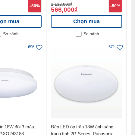
1,132,000
đ
-50%
-50%
566,000
đ
ọn mua
Chọn mua
So sánh
So sánh
696
671
ần 18W đổi 3 màu,
Đèn LED ốp trần 18W ánh sáng
HGXQ243188
trung tính 2G Series, Panasonic