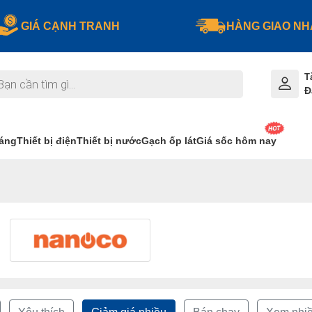
GIÁ CẠNH TRANH
HÀNG GIAO N
T
Đ
sáng
Thiết bị điện
Thiết bị nước
Gạch ốp lát
Giá sốc hôm nay