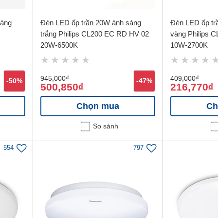
sáng
Đèn LED ốp trần 20W ánh sáng
Đèn LED ốp tr
trắng Philips CL200 EC RD HV 02
vàng Philips 
20W-6500K
10W-2700K
945,000
đ
409,000
đ
-50%
-47%
500,850
216,770
đ
đ
Chọn mua
Ch
So sánh
554
797