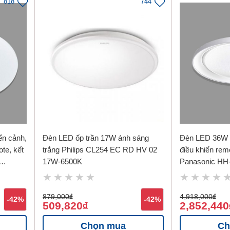
818
744
ển cảnh,
Đèn LED ốp trần 17W ánh sáng
Đèn LED 36W ố
ote, kết
trắng Philips CL254 EC RD HV 02
điều khiển rem
17W-6500K
Panasonic HH
879,000
đ
4,918,000
đ
-42%
-42%
509,820
2,852,440
đ
Chọn mua
Ch