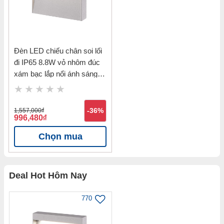
Đèn LED chiếu chân soi lối
đi IP65 8.8W vỏ nhôm đúc
xám bạc lắp nổi ánh sáng
vàng 3000K Nanoco
NSL1711
1,557,000
đ
-36%
996,480
đ
Chọn mua
Deal Hot Hôm Nay
770