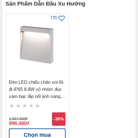
Sản Phẩm Dẫn Đầu Xu Hướng
770
Đèn LED chiếu chân soi lối
đi IP65 8.8W vỏ nhôm đúc
xám bạc lắp nổi ánh sáng
vàng 3000K Nanoco
NSL1711
1,557,000
đ
-36%
996,480
đ
Chọn mua