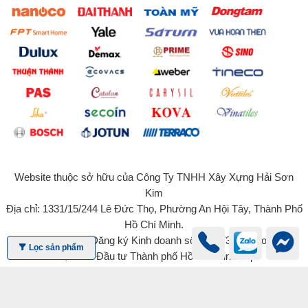
Website thuộc sở hữu của Công Ty TNHH Xây Xựng Hải Sơn
Kim
Địa chỉ: 1331/15/244 Lê Đức Thọ, Phường An Hội Tây, Thành Phố
Hồ Chí Minh.
Giấy chứng nhận Đăng ký Kinh doanh số 0315734131 do Sở Kế
Lọc sản phẩm
hoạch và Đầu tư Thành phố Hồ Chí Minh cấp
© 2022 - Bản quyền của Công Ty TNHH Xây Dựng Hải Sơn Kim -
haisonkim.com