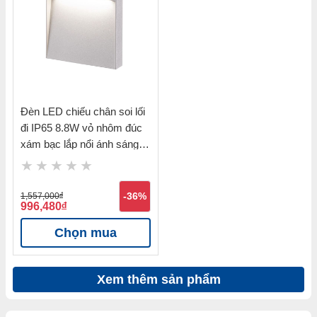
Đèn LED chiếu chân soi lối
đi IP65 8.8W vỏ nhôm đúc
xám bạc lắp nổi ánh sáng
vàng 3000K Nanoco
NSL1711
1,557,000
đ
-36%
996,480
đ
Chọn mua
Xem thêm sản phẩm