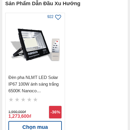
Sản Phẩm Dẫn Đầu Xu Hướng
922
Đèn pha NLMT LED Solar
IP67 100W ánh sáng trắng
6500K Nanoco
NLFS100625
1,990,000
đ
-36%
1,273,600
đ
Chọn mua