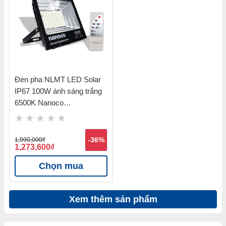
Đèn pha NLMT LED Solar
IP67 100W ánh sáng trắng
6500K Nanoco
NLFS100625
1,990,000
đ
-36%
1,273,600
đ
Chọn mua
Xem thêm sản phẩm