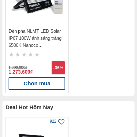
Đèn pha NLMT LED Solar
IP67 100W ánh sáng trắng
6500K Nanoco
NLFS100625
1,990,000
đ
-36%
1,273,600
đ
Chọn mua
Deal Hot Hôm Nay
922